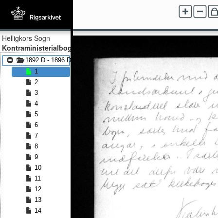
Helligkors Sogn
Kontraministerialbog
1892 D - 1896 D
1
2
3
4
5
6
7
8
9
10
11
12
13
14