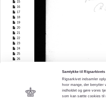
15
16
17
18
19
20
21
22
23
24
25
26
27
28
Samtykke til Rigsarkivets
29
Rigsarkivet indsamler oply
30
hvor mange, der benytter v
31
32
indholdet og gøre vores tj
33
som kan sætte cookies til
34
35