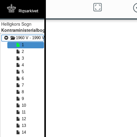
Helligkors Sogn
Kontraministerialbog
1960 V - 1990 V
1
2
3
4
5
6
7
8
9
10
11
12
13
14