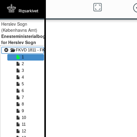
Herslev Sogn
(Københavns Amt)
Enesteministerialbog
for Herslev Sogn
FKVD 1811 - FKVD 1814
1
2
3
4
5
6
7
8
9
10
11
12