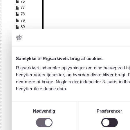
76
77
78
79
80
81
82
83
84
Samtykke til Rigsarkivets brug af cookies
85
86
Rigsarkivet indsamler oplysninger om dine besøg ved hjæ
87
benytter vores tjenester, og hvordan disse bliver brugt.
88
nemmere at bruge. Nogle sider indeholder 3. parts indho
89
benytter ikke denne data.
Samtykkevalg
Nødvendig
Præferencer