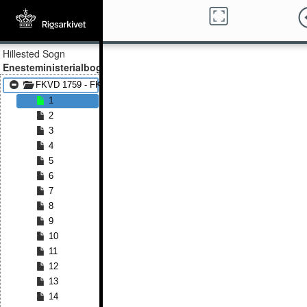
Hillested Sogn
Enesteministerialbog
FKVD 1759 - FKVD 1806
1
2
3
4
5
6
7
8
9
10
11
12
13
14