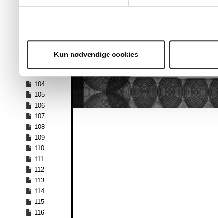
97
98
99
100
101
Kun nødvendige cookies
102
103
104
105
106
107
108
109
110
111
112
113
114
115
116