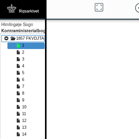
Himlingøje Sogn
Kontraministerialbog
1857 FKVDJTA - 1891 FKVDJTA
1
2
3
4
5
6
7
8
9
10
11
12
13
14