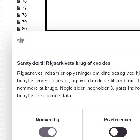
76
77
78
79
80
81
82
83
84
Samtykke til Rigsarkivets brug af cookies
85
86
Rigsarkivet indsamler oplysninger om dine besøg ved hjæ
87
benytter vores tjenester, og hvordan disse bliver brugt.
88
nemmere at bruge. Nogle sider indeholder 3. parts indho
89
benytter ikke denne data.
90
91
92
Samtykkevalg
93
Nødvendig
Præferencer
94
95
96