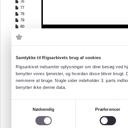
76
77
78
79
80
81
82
83
84
Samtykke til Rigsarkivets brug af cookies
85
86
Rigsarkivet indsamler oplysninger om dine besøg ved hjæ
87
benytter vores tjenester, og hvordan disse bliver brugt.
88
nemmere at bruge. Nogle sider indeholder 3. parts indho
89
benytter ikke denne data.
90
91
92
Samtykkevalg
93
Nødvendig
Præferencer
94
95
96