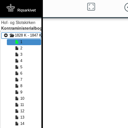
Hof- og Slotskirken
Kontraministerialbog
1828 K - 1847 K
1
2
3
4
5
6
7
8
9
10
11
12
13
14