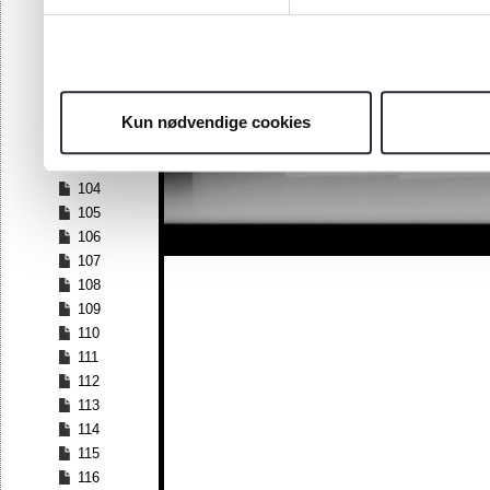
97
98
99
100
101
Kun nødvendige cookies
102
103
104
105
106
107
108
109
110
111
112
113
114
115
116