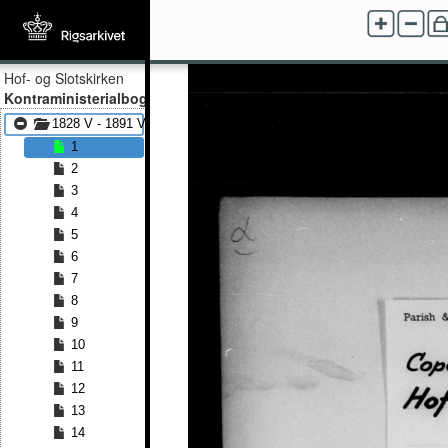
Hof- og Slotskirken
Kontraministerialbog
1828 V - 1891 V
1
2
3
4
5
6
7
8
9
10
11
12
13
14