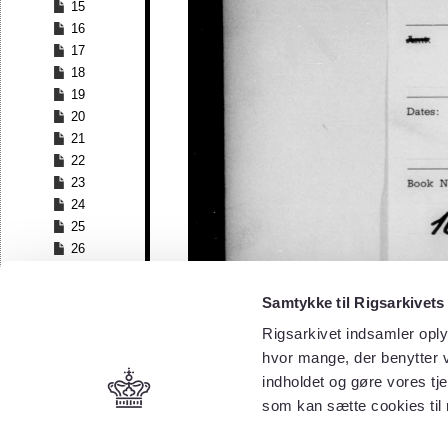
15
16
17
18
19
20
21
22
23
24
25
26
27
28
Samtykke til Rigsarkivets
29
Rigsarkivet indsamler oply
30
hvor mange, der benytter v
31
32
indholdet og gøre vores tj
33
som kan sætte cookies til
34
35