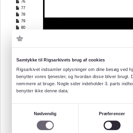
76
77
78
79
80
81
82
83
84
Samtykke til Rigsarkivets brug af cookies
85
86
Rigsarkivet indsamler oplysninger om dine besøg ved hjæ
87
benytter vores tjenester, og hvordan disse bliver brugt.
88
nemmere at bruge. Nogle sider indeholder 3. parts indho
89
benytter ikke denne data.
90
91
92
Samtykkevalg
93
Nødvendig
Præferencer
94
95
96