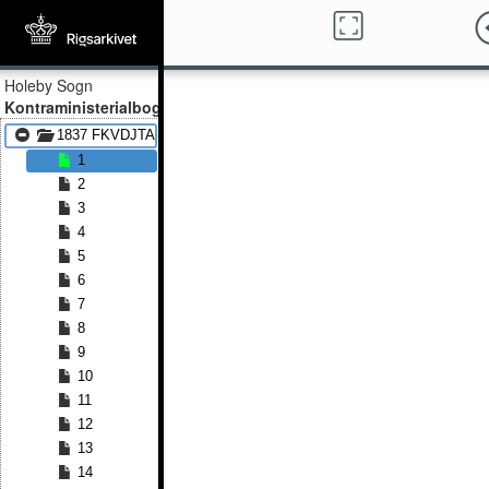
Holeby Sogn
Kontraministerialbog
1837 FKVDJTA - 1852 FKVDJTA
1
2
3
4
5
6
7
8
9
10
11
12
13
14