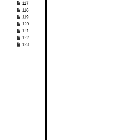
117
118
119
120
121
122
123