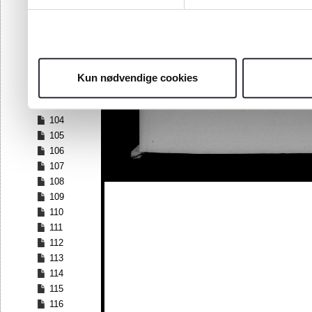
97
98
99
100
101
Kun nødvendige cookies
102
103
104
105
106
107
108
109
110
111
112
113
114
115
116