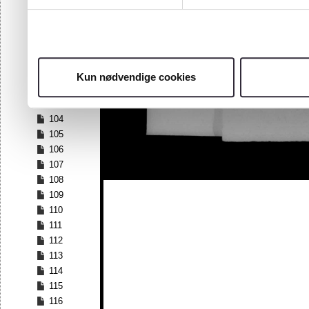
97
98
99
100
101
Kun nødvendige cookies
102
103
104
105
106
107
108
109
110
111
112
113
114
115
116