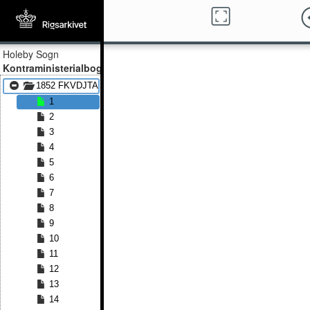
Holeby Sogn
Kontraministerialbog
1852 FKVDJTA - 1879 FKVDJTA
1
2
3
4
5
6
7
8
9
10
11
12
13
14