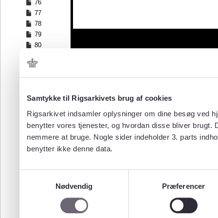
76
77
78
79
80
81
82
83
84
Samtykke til Rigsarkivets brug af cookies
85
86
Rigsarkivet indsamler oplysninger om dine besøg ved hjæ
87
benytter vores tjenester, og hvordan disse bliver brugt.
88
nemmere at bruge. Nogle sider indeholder 3. parts indho
89
benytter ikke denne data.
90
91
92
Samtykkevalg
93
Nødvendig
Præferencer
94
95
96