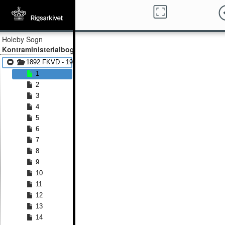
Holeby Sogn
Kontraministerialbog
1892 FKVD - 1913 FKVD
1
2
3
4
5
6
7
8
9
10
11
12
13
14