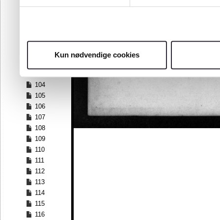
97
98
99
100
101
Kun nødvendige cookies
102
103
104
105
106
107
108
109
110
111
112
113
114
115
116