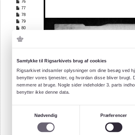
76
77
78
79
80
81
82
83
84
Samtykke til Rigsarkivets brug af cookies
85
86
Rigsarkivet indsamler oplysninger om dine besøg ved hjæ
87
benytter vores tjenester, og hvordan disse bliver brugt.
88
nemmere at bruge. Nogle sider indeholder 3. parts indho
89
benytter ikke denne data.
90
91
92
Samtykkevalg
93
Nødvendig
Præferencer
94
95
96