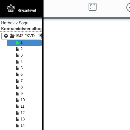
Horbelev Sogn
Kontraministerialbog
1942 FKVD - 1951 FKVD
1
2
3
4
5
6
7
8
9
10
11
12
13
14