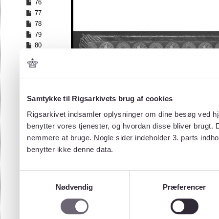
76
77
78
79
80
81
82
83
84
Samtykke til Rigsarkivets brug af cookies
85
86
Rigsarkivet indsamler oplysninger om dine besøg ved hjæ
87
benytter vores tjenester, og hvordan disse bliver brugt.
88
nemmere at bruge. Nogle sider indeholder 3. parts indho
89
benytter ikke denne data.
90
91
92
Samtykkevalg
93
Nødvendig
Præferencer
94
95
96