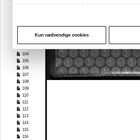
97
98
99
100
101
Kun nødvendige cookies
102
103
104
105
106
107
108
109
110
111
112
113
114
115
116