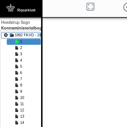
Hvedstrup Sogn
Kontraministerialbog
1892 FKVD - 1913 FKVD
1
2
3
4
5
6
7
8
9
10
11
12
13
14