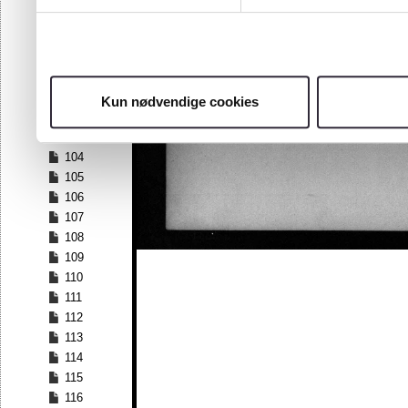
97
98
99
100
101
Kun nødvendige cookies
102
103
104
105
106
107
108
109
110
111
112
113
114
115
116