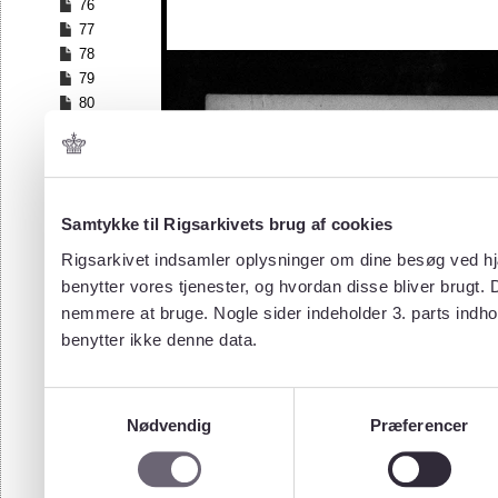
76
77
78
79
80
81
82
83
84
Samtykke til Rigsarkivets brug af cookies
85
86
Rigsarkivet indsamler oplysninger om dine besøg ved hjæ
87
benytter vores tjenester, og hvordan disse bliver brugt.
88
nemmere at bruge. Nogle sider indeholder 3. parts indho
89
benytter ikke denne data.
90
91
92
Samtykkevalg
93
Nødvendig
Præferencer
94
95
96