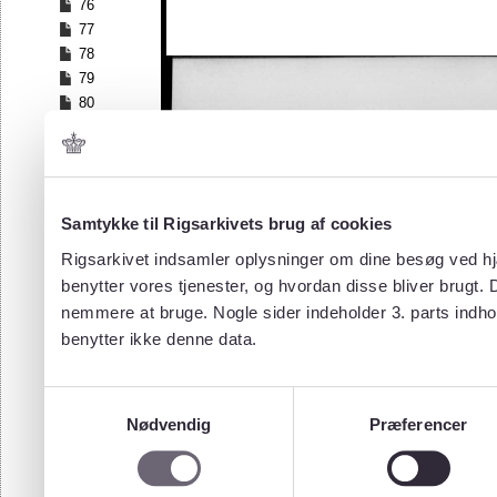
76
77
78
79
80
81
82
83
84
Samtykke til Rigsarkivets brug af cookies
85
86
Rigsarkivet indsamler oplysninger om dine besøg ved hjæ
87
benytter vores tjenester, og hvordan disse bliver brugt.
88
nemmere at bruge. Nogle sider indeholder 3. parts indho
89
benytter ikke denne data.
90
91
92
Samtykkevalg
93
Nødvendig
Præferencer
94
95
96