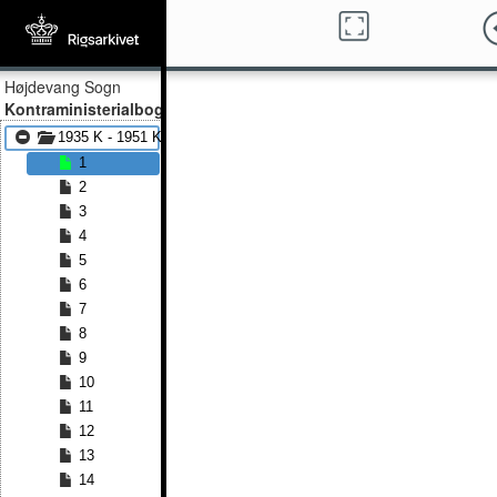
Højdevang Sogn
Kontraministerialbog
1935 K - 1951 K
1
2
3
4
5
6
7
8
9
10
11
12
13
14