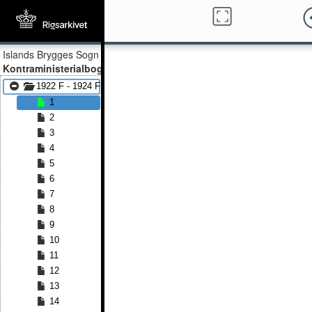
Islands Brygges Sogn
Kontraministerialbog
1922 F - 1924 F
1
2
3
4
5
6
7
8
9
10
11
12
13
14