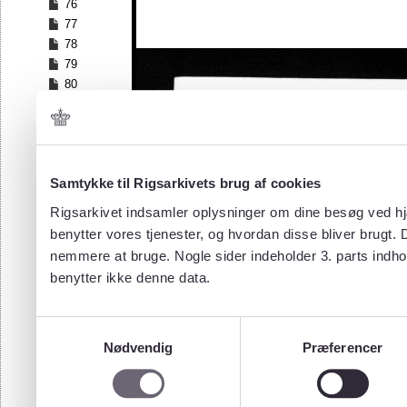
76
77
78
79
80
81
82
83
84
Samtykke til Rigsarkivets brug af cookies
85
86
Rigsarkivet indsamler oplysninger om dine besøg ved hjæ
87
benytter vores tjenester, og hvordan disse bliver brugt.
88
nemmere at bruge. Nogle sider indeholder 3. parts indho
89
benytter ikke denne data.
90
91
92
Samtykkevalg
93
Nødvendig
Præferencer
94
95
96