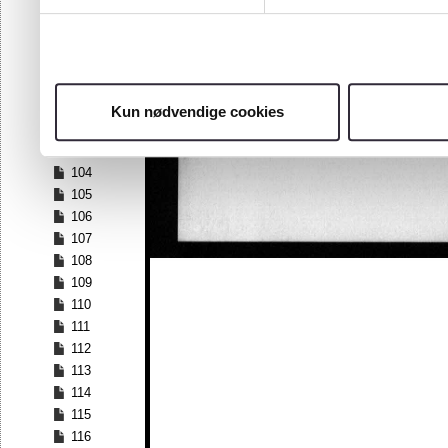
97
98
99
100
101
Kun nødvendige cookies
102
103
104
105
106
107
108
109
110
111
112
113
114
115
116