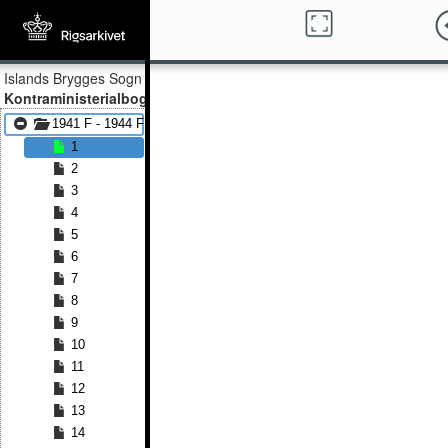
Islands Brygges Sogn
Kontraministerialbog
1941 F - 1944 F
1
2
3
4
5
6
7
8
9
10
11
12
13
14