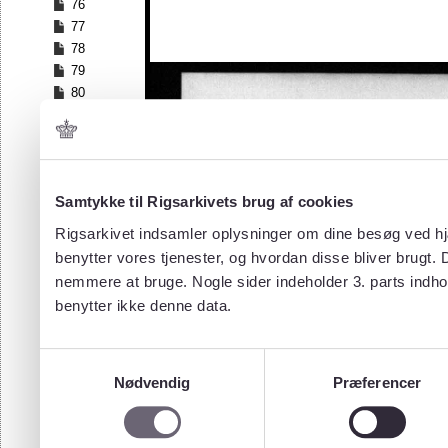
76
77
78
79
80
81
82
83
84
Samtykke til Rigsarkivets brug af cookies
85
86
Rigsarkivet indsamler oplysninger om dine besøg ved hjæ
87
benytter vores tjenester, og hvordan disse bliver brugt.
88
nemmere at bruge. Nogle sider indeholder 3. parts indho
89
benytter ikke denne data.
90
91
92
Samtykkevalg
93
Nødvendig
Præferencer
94
95
96