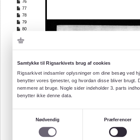
76
77
78
79
80
81
82
83
84
Samtykke til Rigsarkivets brug af cookies
85
86
Rigsarkivet indsamler oplysninger om dine besøg ved hjæ
87
benytter vores tjenester, og hvordan disse bliver brugt.
88
nemmere at bruge. Nogle sider indeholder 3. parts indho
89
benytter ikke denne data.
90
91
92
Samtykkevalg
93
Nødvendig
Præferencer
94
95
96