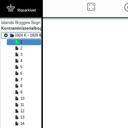
Islands Brygges Sogn
Kontraministerialbog
1924 K - 1929 K
1
2
3
4
5
6
7
8
9
10
11
12
13
14