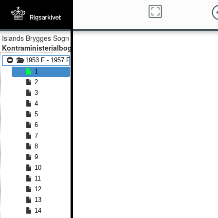
Islands Brygges Sogn
Kontraministerialbog
1953 F - 1957 F
1
2
3
4
5
6
7
8
9
10
11
12
13
14