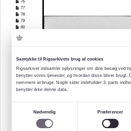
76
77
78
79
80
81
82
83
84
Samtykke til Rigsarkivets brug af cookies
85
86
Rigsarkivet indsamler oplysninger om dine besøg ved hjæ
87
benytter vores tjenester, og hvordan disse bliver brugt.
88
nemmere at bruge. Nogle sider indeholder 3. parts indho
89
benytter ikke denne data.
90
91
92
Samtykkevalg
93
Nødvendig
Præferencer
94
95
96