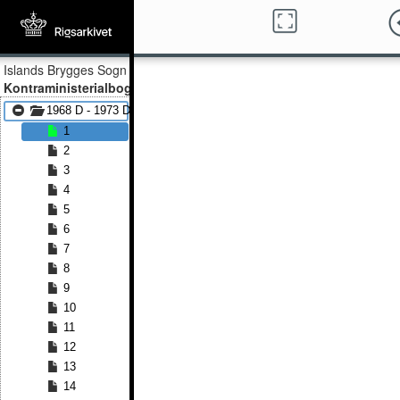
Islands Brygges Sogn
Kontraministerialbog
1968 D - 1973 D
1
2
3
4
5
6
7
8
9
10
11
12
13
14