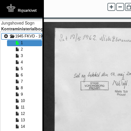
Jungshoved Sogn
Kontraministerialbog
1945 FKVD - 1963 FKVD
1
2
3
4
5
6
7
8
9
10
11
12
13
14