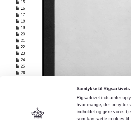
15
16
17
18
19
20
21
22
23
24
25
26
27
28
Samtykke til Rigsarkivets
29
Rigsarkivet indsamler oply
30
hvor mange, der benytter v
31
32
indholdet og gøre vores tj
33
som kan sætte cookies til
34
35