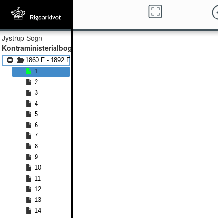
Jystrup Sogn
Kontraministerialbog
1860 F - 1892 F
1
2
3
4
5
6
7
8
9
10
11
12
13
14