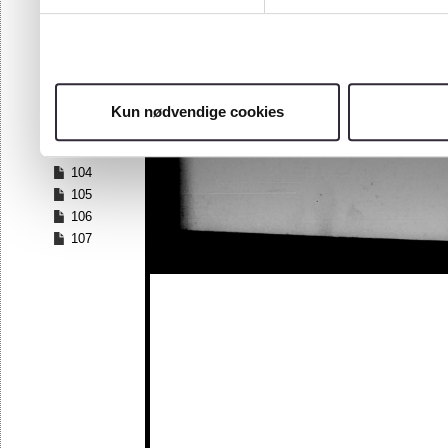
97
98
99
100
101
Kun nødvendige cookies
102
103
104
105
106
107