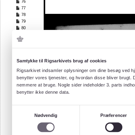
76
77
78
79
80
81
82
83
84
Samtykke til Rigsarkivets brug af cookies
85
86
Rigsarkivet indsamler oplysninger om dine besøg ved hjæ
87
benytter vores tjenester, og hvordan disse bliver brugt.
88
nemmere at bruge. Nogle sider indeholder 3. parts indho
89
benytter ikke denne data.
90
91
92
Samtykkevalg
93
Nødvendig
Præferencer
94
95
96