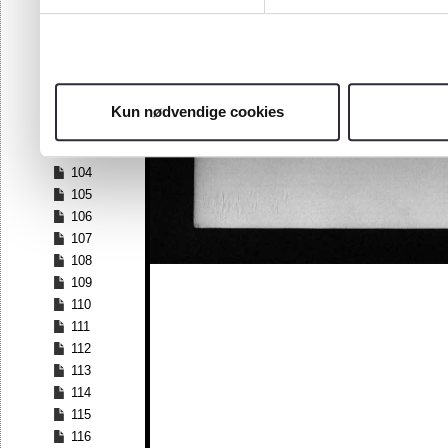
97
98
99
100
101
Kun nødvendige cookies
102
103
104
105
106
107
108
109
110
111
112
113
114
115
116