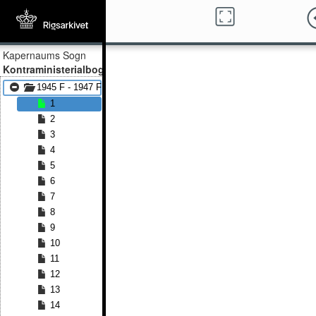
Kapernaums Sogn
Kontraministerialbog
1945 F - 1947 F
1
2
3
4
5
6
7
8
9
10
11
12
13
14