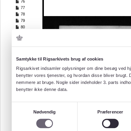
76
77
78
79
80
81
82
83
84
Samtykke til Rigsarkivets brug af cookies
85
86
Rigsarkivet indsamler oplysninger om dine besøg ved hjæ
87
benytter vores tjenester, og hvordan disse bliver brugt.
88
nemmere at bruge. Nogle sider indeholder 3. parts indho
89
benytter ikke denne data.
90
91
92
Samtykkevalg
93
Nødvendig
Præferencer
94
95
96