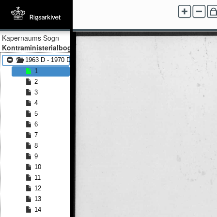
Kapernaums Sogn
Kontraministerialbog
1963 D - 1970 D
1
2
3
4
5
6
7
8
9
10
11
12
13
14