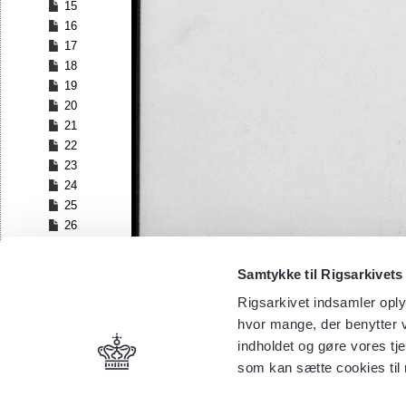
15
16
17
18
19
20
21
22
23
24
25
26
27
28
Samtykke til Rigsarkivets
29
Rigsarkivet indsamler oply
30
hvor mange, der benytter v
31
32
indholdet og gøre vores tj
33
som kan sætte cookies til
34
35