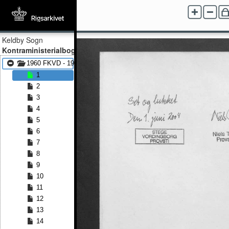
Keldby Sogn
Kontraministerialbog
1960 FKVD - 1979 FKVD
1
2
3
4
5
6
7
8
9
10
11
12
13
14