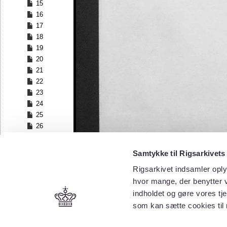
15
16
17
18
19
20
21
22
23
24
25
26
27
28
Samtykke til Rigsarkivets
29
Rigsarkivet indsamler oply
30
hvor mange, der benytter v
31
32
indholdet og gøre vores tj
33
som kan sætte cookies til
34
35