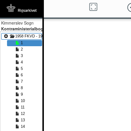
Kimmerslev Sogn
Kontraministerialbog
1958 FKVD - 1977 FKVD
1
2
3
4
5
6
7
8
9
10
11
12
13
14