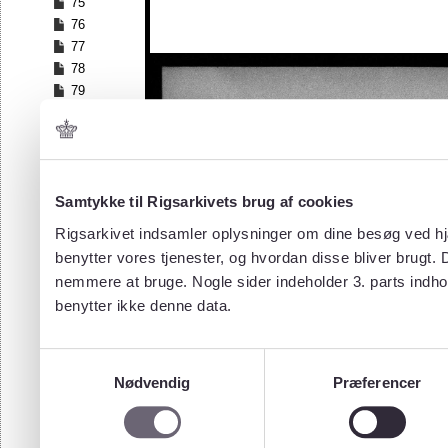
75
76
77
78
79
80
81
82
83
84
Samtykke til Rigsarkivets brug af cookies
85
Rigsarkivet indsamler oplysninger om dine besøg ved hjæ
86
benytter vores tjenester, og hvordan disse bliver brugt.
87
nemmere at bruge. Nogle sider indeholder 3. parts indho
88
benytter ikke denne data.
89
90
91
Samtykkevalg
92
Nødvendig
Præferencer
93
94
95