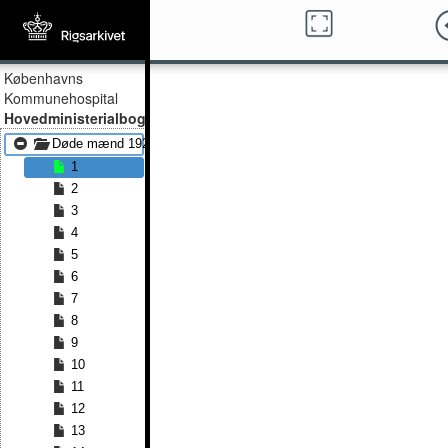
Københavns
Kommunehospital
Hovedministerialbog
Døde mænd 1923 - Døde mænd 1927
1
2
3
4
5
6
7
8
9
10
11
12
13