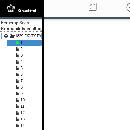
Kornerup Sogn
Kontraministerialbog
1829 FKVDJTA - 1879 FKVDJTA
1
2
3
4
5
6
7
8
9
10
11
12
13
14