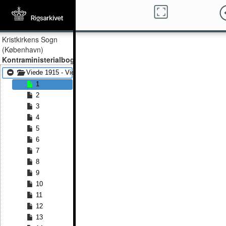
Kristkirkens Sogn
(København)
Kontraministerialbog
Viede 1915 - Viede 1920
1
2
3
4
5
6
7
8
9
10
11
12
13