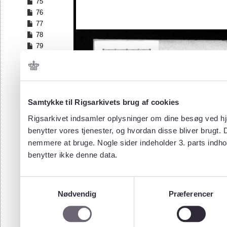
75
76
77
78
79
80
81
82
83
84
Samtykke til Rigsarkivets brug af cookies
85
Rigsarkivet indsamler oplysninger om dine besøg ved hjæ
86
benytter vores tjenester, og hvordan disse bliver brugt.
87
nemmere at bruge. Nogle sider indeholder 3. parts indho
88
benytter ikke denne data.
89
90
91
Samtykkevalg
92
Nødvendig
Præferencer
93
94
95