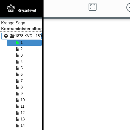
Krønge Sogn
Kontraministerialbog
1878 KVD - 1891 KVD
1
2
3
4
5
6
7
8
9
10
11
12
13
14