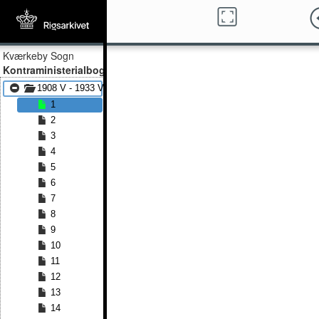
Kværkeby Sogn
Kontraministerialbog
1908 V - 1933 V
1
2
3
4
5
6
7
8
9
10
11
12
13
14