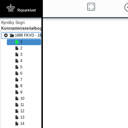
Kyndby Sogn
Kontraministerialbog
1888 FKVD - 1891 FKVD
1
2
3
4
5
6
7
8
9
10
11
12
13
14