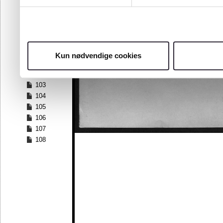
96
97
98
99
100
Kun nødvendige cookies
101
102
103
104
105
106
107
108