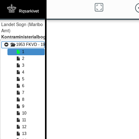
Landet Sogn (Maribo
Amt)
Kontraministerialbog
1953 FKVD - 1976 FKVD
1
2
3
4
5
6
7
8
9
10
11
12
13