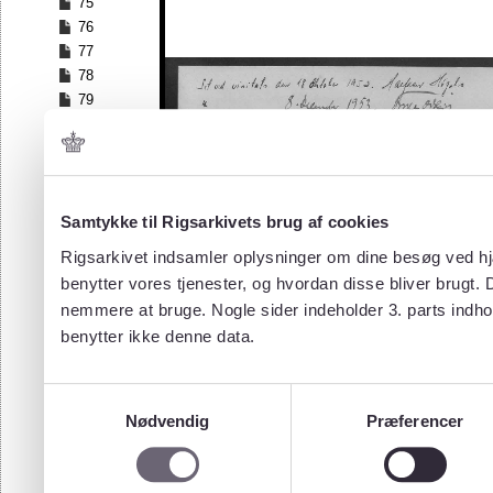
75
76
77
78
79
80
81
82
83
84
Samtykke til Rigsarkivets brug af cookies
85
Rigsarkivet indsamler oplysninger om dine besøg ved hjæ
86
benytter vores tjenester, og hvordan disse bliver brugt.
87
nemmere at bruge. Nogle sider indeholder 3. parts indho
88
benytter ikke denne data.
89
90
91
Samtykkevalg
92
Nødvendig
Præferencer
93
94
95