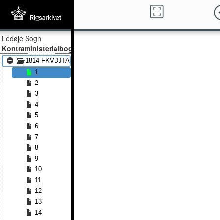
Ledøje Sogn
Kontraministerialbog
1814 FKVDJTA - 1834 FKVDJTA
1
2
3
4
5
6
7
8
9
10
11
12
13
14