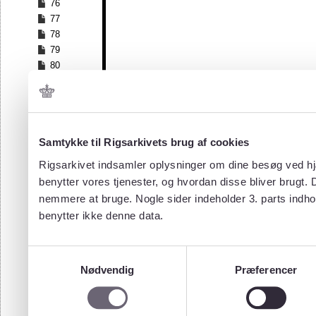
76
77
78
79
80
81
82
83
84
Samtykke til Rigsarkivets brug af cookies
85
86
Rigsarkivet indsamler oplysninger om dine besøg ved hjæ
87
benytter vores tjenester, og hvordan disse bliver brugt.
88
nemmere at bruge. Nogle sider indeholder 3. parts indho
89
benytter ikke denne data.
90
91
92
Samtykkevalg
93
Nødvendig
Præferencer
94
95
96