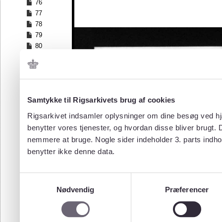
76
77
78
79
80
81
82
83
84
Samtykke til Rigsarkivets brug af cookies
85
86
Rigsarkivet indsamler oplysninger om dine besøg ved hjæ
87
benytter vores tjenester, og hvordan disse bliver brugt.
88
nemmere at bruge. Nogle sider indeholder 3. parts indho
89
benytter ikke denne data.
90
91
92
Samtykkevalg
93
Nødvendig
Præferencer
94
95
96