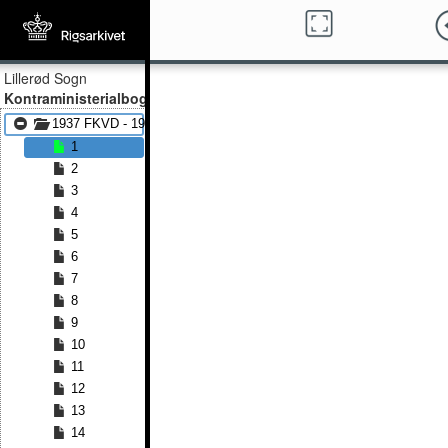
Lillerød Sogn
Kontraministerialbog
1937 FKVD - 1947 FKVD
1
2
3
4
5
6
7
8
9
10
11
12
13
14