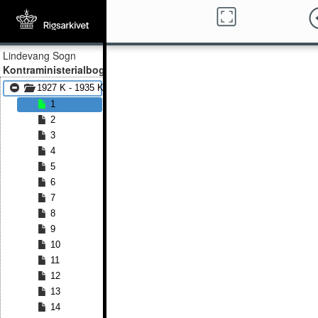
Lindevang Sogn
Kontraministerialbog
1927 K - 1935 K
1
2
3
4
5
6
7
8
9
10
11
12
13
14