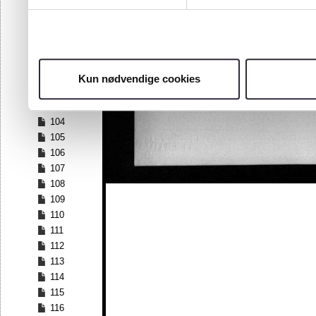
97
98
99
100
101
Kun nødvendige cookies
102
103
104
105
106
107
108
109
110
111
112
113
114
115
116