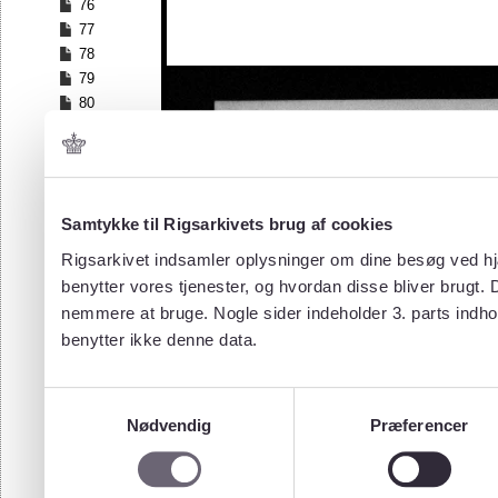
76
77
78
79
80
81
82
83
84
Samtykke til Rigsarkivets brug af cookies
85
86
Rigsarkivet indsamler oplysninger om dine besøg ved hjæ
87
benytter vores tjenester, og hvordan disse bliver brugt.
88
nemmere at bruge. Nogle sider indeholder 3. parts indho
89
benytter ikke denne data.
90
91
92
Samtykkevalg
93
Nødvendig
Præferencer
94
95
96