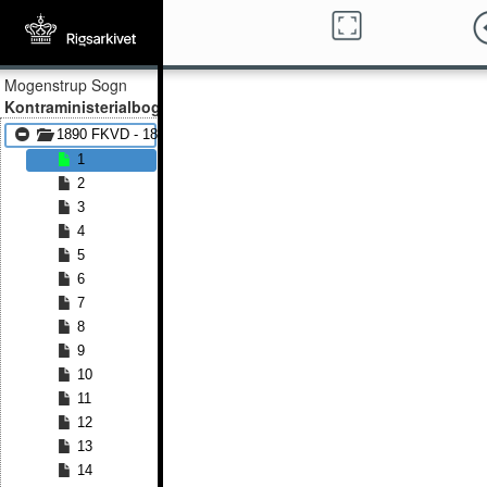
Mogenstrup Sogn
Kontraministerialbog
1890 FKVD - 1892 FKVD
1
2
3
4
5
6
7
8
9
10
11
12
13
14