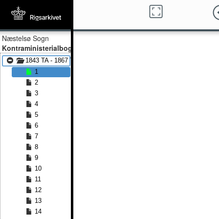
Næstelsø Sogn
Kontraministerialbog
1843 TA - 1867 TA
1
2
3
4
5
6
7
8
9
10
11
12
13
14