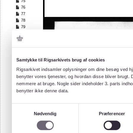
75
76
77
78
79
80
81
82
83
84
Samtykke til Rigsarkivets brug af cookies
85
Rigsarkivet indsamler oplysninger om dine besøg ved hjæ
86
benytter vores tjenester, og hvordan disse bliver brugt.
87
nemmere at bruge. Nogle sider indeholder 3. parts indho
88
benytter ikke denne data.
89
90
91
Samtykkevalg
92
Nødvendig
Præferencer
93
94
95