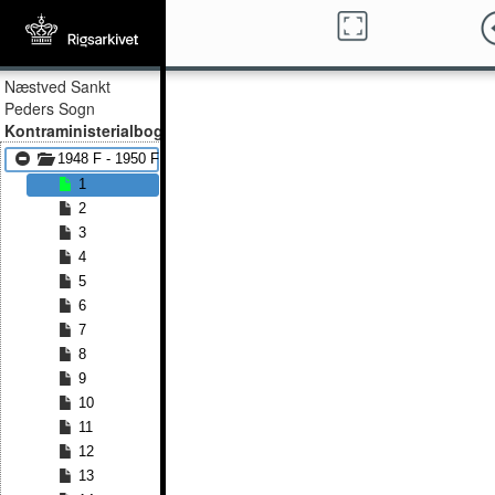
Næstved Sankt
Peders Sogn
Kontraministerialbog
1948 F - 1950 F
1
2
3
4
5
6
7
8
9
10
11
12
13