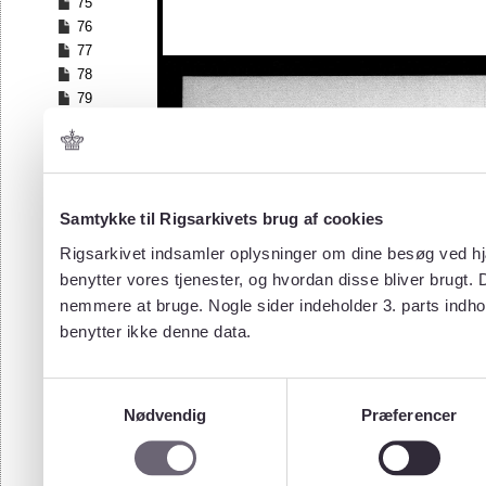
75
76
77
78
79
80
81
82
83
84
Samtykke til Rigsarkivets brug af cookies
85
Rigsarkivet indsamler oplysninger om dine besøg ved hjæ
86
benytter vores tjenester, og hvordan disse bliver brugt.
87
nemmere at bruge. Nogle sider indeholder 3. parts indho
88
benytter ikke denne data.
89
90
91
Samtykkevalg
92
Nødvendig
Præferencer
93
94
95