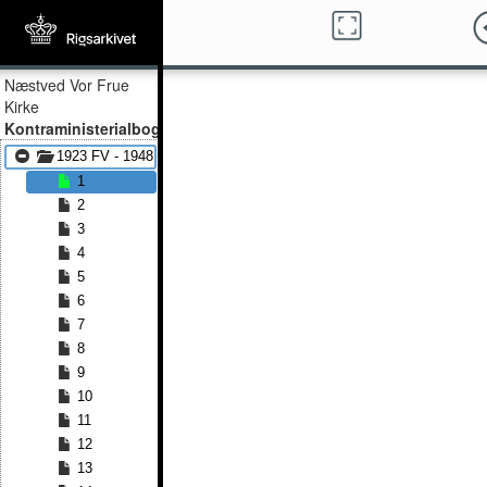
Næstved Vor Frue
Kirke
Kontraministerialbog
1923 FV - 1948 FV
1
2
3
4
5
6
7
8
9
10
11
12
13