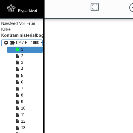
Næstved Vor Frue
Kirke
Kontraministerialbog
1947 F - 1990 F
1
2
3
4
5
6
7
8
9
10
11
12
13