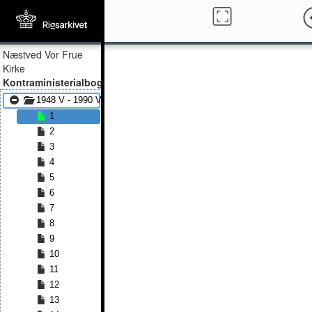
Næstved Vor Frue
Kirke
Kontraministerialbog
1948 V - 1990 V
1
2
3
4
5
6
7
8
9
10
11
12
13