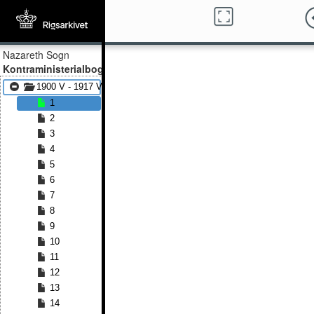
Nazareth Sogn
Kontraministerialbog
1900 V - 1917 V
1
2
3
4
5
6
7
8
9
10
11
12
13
14