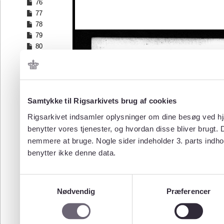
76
77
78
79
80
81
82
83
84
Samtykke til Rigsarkivets brug af cookies
85
86
Rigsarkivet indsamler oplysninger om dine besøg ved hjæ
87
benytter vores tjenester, og hvordan disse bliver brugt.
88
nemmere at bruge. Nogle sider indeholder 3. parts indho
89
benytter ikke denne data.
90
91
92
Samtykkevalg
93
Nødvendig
Præferencer
94
95
96