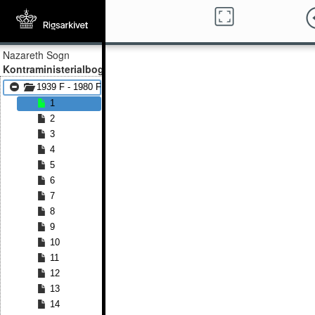
Nazareth Sogn
Kontraministerialbog
1939 F - 1980 F
1
2
3
4
5
6
7
8
9
10
11
12
13
14