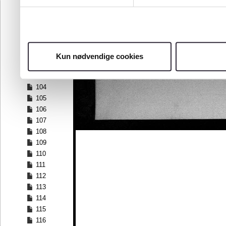
97
98
99
100
101
Kun nødvendige cookies
102
103
104
105
106
107
108
109
110
111
112
113
114
115
116