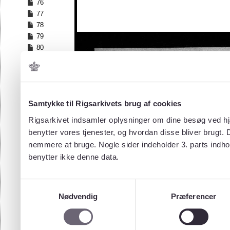
76
77
78
79
80
81
82
83
84
Samtykke til Rigsarkivets brug af cookies
85
86
Rigsarkivet indsamler oplysninger om dine besøg ved hjæ
87
benytter vores tjenester, og hvordan disse bliver brugt.
88
nemmere at bruge. Nogle sider indeholder 3. parts indho
89
benytter ikke denne data.
90
91
92
Samtykkevalg
93
Nødvendig
Præferencer
94
95
96