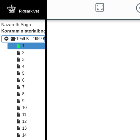
Nazareth Sogn
Kontraministerialbog
1959 K - 1989 K
1
2
3
4
5
6
7
8
9
10
11
12
13
14