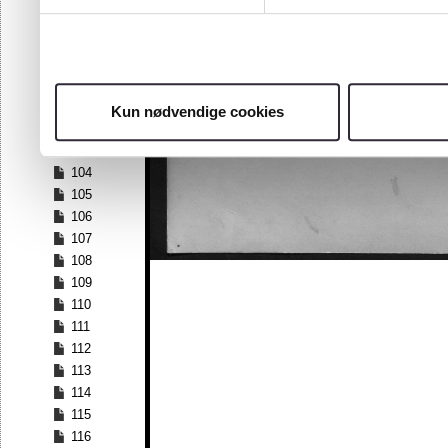
97
98
99
100
101
Kun nødvendige cookies
102
103
104
105
106
107
108
109
110
111
112
113
114
115
116