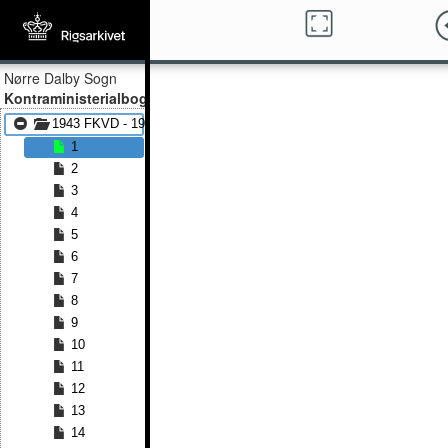
Nørre Dalby Sogn
Kontraministerialbog
1943 FKVD - 1970 FKVD
1
2
3
4
5
6
7
8
9
10
11
12
13
14