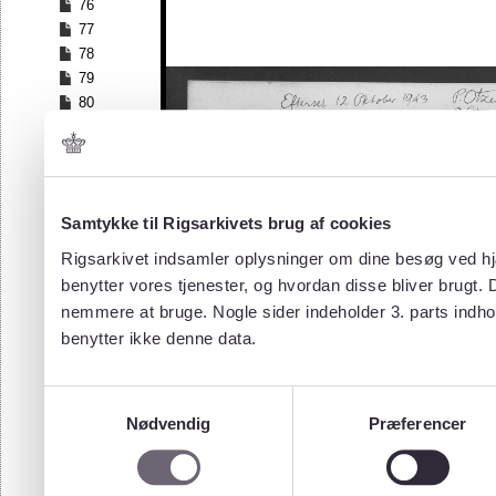
76
77
78
79
80
81
82
83
84
Samtykke til Rigsarkivets brug af cookies
85
86
Rigsarkivet indsamler oplysninger om dine besøg ved hjæ
87
benytter vores tjenester, og hvordan disse bliver brugt.
88
nemmere at bruge. Nogle sider indeholder 3. parts indho
89
benytter ikke denne data.
90
91
92
Samtykkevalg
93
Nødvendig
Præferencer
94
95
96