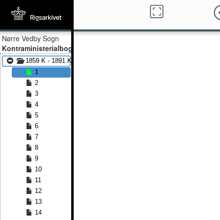
Nørre Vedby Sogn
Kontraministerialbog
1859 K - 1891 K
1
2
3
4
5
6
7
8
9
10
11
12
13
14