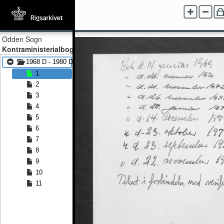
Odden Sogn
Kontraministerialbog
1968 D - 1980 D
1
2
3
4
5
6
7
8
9
10
11