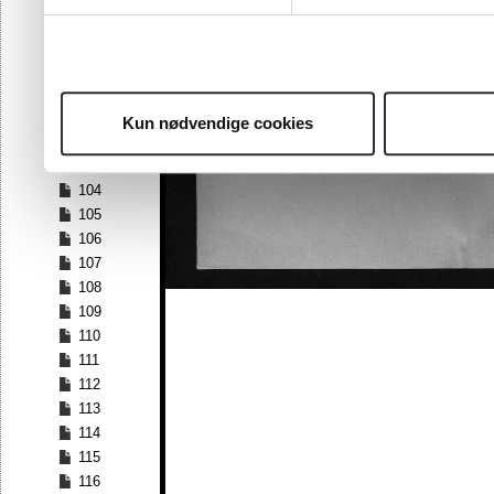
97
98
99
100
101
Kun nødvendige cookies
102
103
104
105
106
107
108
109
110
111
112
113
114
115
116