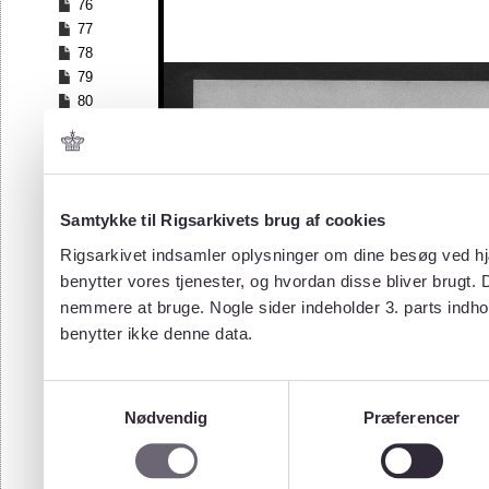
76
77
78
79
80
81
82
83
84
Samtykke til Rigsarkivets brug af cookies
85
86
Rigsarkivet indsamler oplysninger om dine besøg ved hjæ
87
benytter vores tjenester, og hvordan disse bliver brugt.
88
nemmere at bruge. Nogle sider indeholder 3. parts indho
89
benytter ikke denne data.
90
91
92
Samtykkevalg
93
Nødvendig
Præferencer
94
95
96