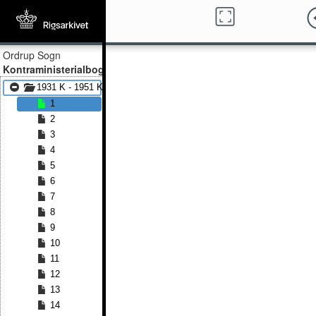
Ordrup Sogn
Kontraministerialbog
1931 K - 1951 K
1
2
3
4
5
6
7
8
9
10
11
12
13
14