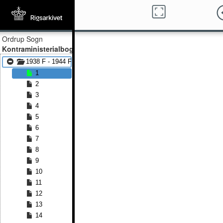
Ordrup Sogn
Kontraministerialbog
1938 F - 1944 F
1
2
3
4
5
6
7
8
9
10
11
12
13
14