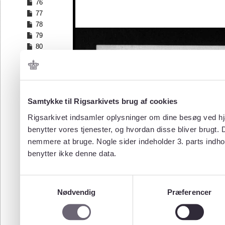
76
77
78
79
80
81
82
83
84
Samtykke til Rigsarkivets brug af cookies
85
86
Rigsarkivet indsamler oplysninger om dine besøg ved hjæ
87
benytter vores tjenester, og hvordan disse bliver brugt.
88
nemmere at bruge. Nogle sider indeholder 3. parts indho
89
benytter ikke denne data.
90
91
92
Samtykkevalg
93
Nødvendig
Præferencer
94
95
96