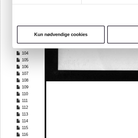
97
98
99
100
101
Kun nødvendige cookies
102
103
104
105
106
107
108
109
110
111
112
113
114
115
116