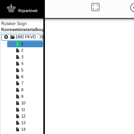
Rutsker Sogn
Kontraministerialbog
1892 FKVD - 1900 FKVD
1
2
3
4
5
6
7
8
9
10
11
12
13
14