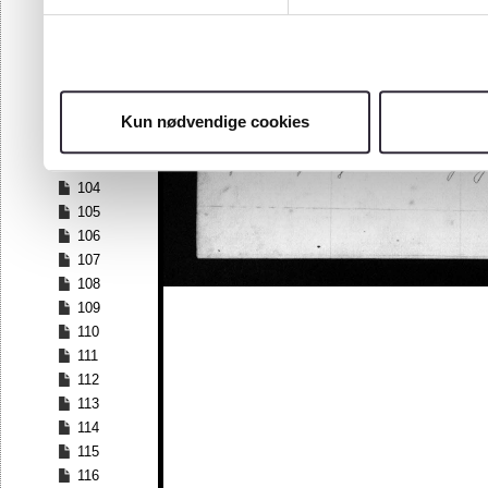
97
98
99
100
101
Kun nødvendige cookies
102
103
104
105
106
107
108
109
110
111
112
113
114
115
116