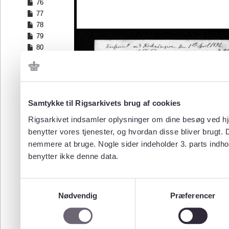
76
77
78
79
80
81
82
83
84
Samtykke til Rigsarkivets brug af cookies
85
86
Rigsarkivet indsamler oplysninger om dine besøg ved hjæ
87
benytter vores tjenester, og hvordan disse bliver brugt.
88
nemmere at bruge. Nogle sider indeholder 3. parts indho
89
benytter ikke denne data.
90
91
92
Samtykkevalg
93
Nødvendig
Præferencer
94
95
96