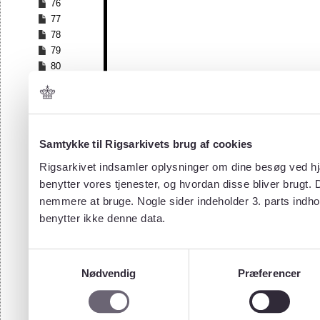
76
77
78
79
80
81
82
83
84
Samtykke til Rigsarkivets brug af cookies
85
86
Rigsarkivet indsamler oplysninger om dine besøg ved hjæ
87
benytter vores tjenester, og hvordan disse bliver brugt.
88
nemmere at bruge. Nogle sider indeholder 3. parts indho
89
benytter ikke denne data.
90
91
92
Samtykkevalg
93
Nødvendig
Præferencer
94
95
96