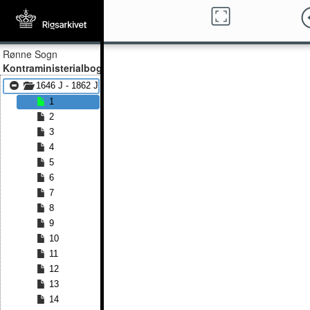
Rønne Sogn
Kontraministerialbog
1646 J - 1862 J
1
2
3
4
5
6
7
8
9
10
11
12
13
14